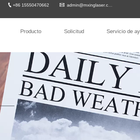


+86 15550470662
admin@mxinglaser.com
Producto
Solicitud
Servicio de a