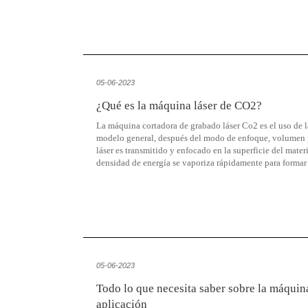
05-06-2023
¿Qué es la máquina láser de CO2?
La máquina cortadora de grabado láser Co2 es el uso de l
modelo general, después del modo de enfoque, volumen peq
láser es transmitido y enfocado en la superficie del mater
densidad de energía se vaporiza rápidamente para formar
05-06-2023
Todo lo que necesita saber sobre la máquina 
aplicación