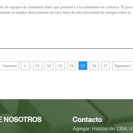
ión de equipos de soldadura láser, que pertenece a la soldadura sin contacto. El pro
iento es irradiar directamente un rayo láser de alta intensidad de energía sobre la
<
Anterior
1
51
52
53
54
55
56
57
Siguiente
>
...
E NOSOTROS
Contacto
Agregar: Habitación 1304, U