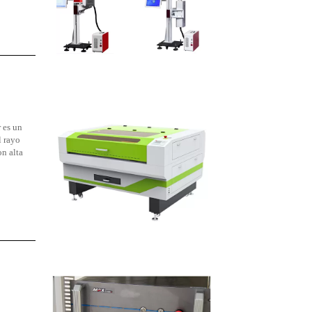
 es un
l rayo
on alta