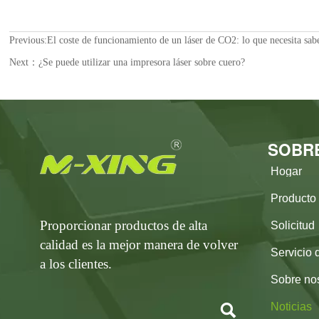
Previous:
El coste de funcionamiento de un láser de CO2: lo que necesita sab
Next：
¿Se puede utilizar una impresora láser sobre cuero?
SOBR
Hogar
Producto
Proporcionar productos de alta
Solicitud
calidad es la mejor manera de volver
Servicio 
a los clientes.
Sobre no
Noticias
