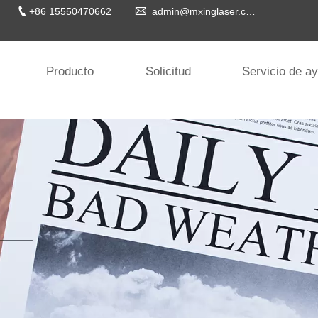


+86 15550470662
admin@mxinglaser.com
Producto
Solicitud
Servicio de a