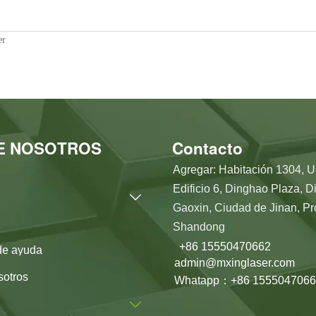
er
E NOSOTROS
Contacto
Agregar: Habitación 1304, U
Edificio 6, Dinghao Plaza, Di

Gaoxin, Ciudad de Jinan, Pr
Shandong
+86 15550470662
de ayuda
admin@mxinglaser.com
sotros
Whatapp：+86 1555047066
