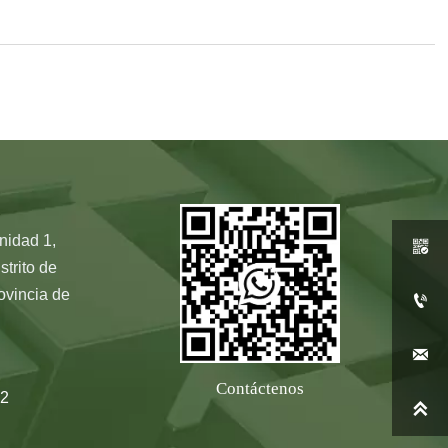
nidad 1,

strito de
ovincia de


Contáctenos
2
