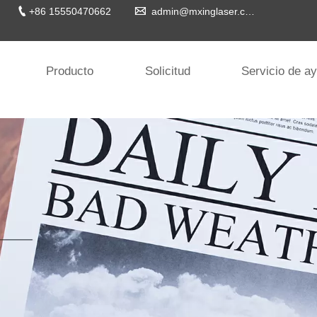


+86 15550470662
admin@mxinglaser.com
Producto
Solicitud
Servicio de a