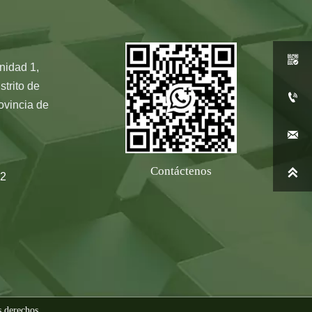

nidad 1,
strito de

ovincia de

Contáctenos

2
s derechos