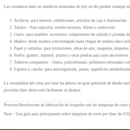
Las cortadoras láser no metálicas avanzadas de hoy en día pueden manejar un
Acrílicos: para letreros, exhibiciones, artículos de caja e iluminación.
Tejidos – Para tapicería, textiles técnicos, filtros y confección
Cuero: para muebles, accesorios, componentes de calzado y prendas de 
Madera: desde madera contrachapada hasta chapas de madera dura exó
Papel y cartulina: para invitaciones, obras de arte, maquetas, etiquetas
Piedra: granito, mármol, pizarra y otras piedras para usos decorativos.
Tableros compuestos – Sintra, policarbonato, polímeros reforzados con
Espuma y caucho: para amortiguación, juntas, superficies antideslizan
La versatilidad del corte por láser ha abierto un gran potencial de diseño n
precisión láser ahora está fácilmente al alcance.
Previous:
Revolucione su fabricación de troqueles con las máquinas de corte p
Next：
Una guía para principiantes sobre máquinas de corte por láser de CO