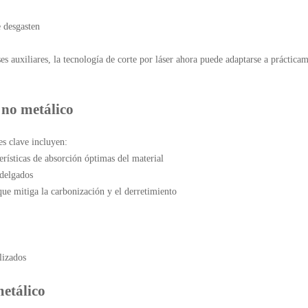
e desgasten
s auxiliares, la tecnología de corte por láser ahora puede adaptarse a prácticam
 no metálico
es clave incluyen:
erísticas de absorción óptimas del material
 delgados
que mitiga la carbonización y el derretimiento
.
lizados
metálico