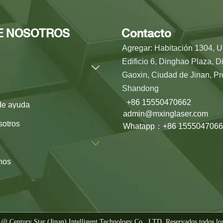
E NOSOTROS
Contacto
Agregar: Habitación 1304, U
Edificio 6, Dinghao Plaza, Di

Gaoxin, Ciudad de Jinan, Pr
Shandong
+86 15550470662
de ayuda
admin@mxinglaser.com
sotros
Whatapp：+86 1555047066

nos
 @ Century Star (Jinan) Intelligent Technology Co., LTD. Reservados todos lo