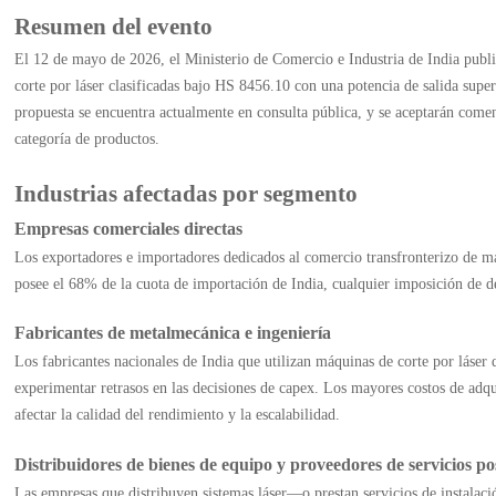
Resumen del evento
El 12 de mayo de 2026, el Ministerio de Comercio e Industria de India pu
corte por láser clasificadas bajo HS 8456.10 con una potencia de salida supe
propuesta se encuentra actualmente en consulta pública, y se aceptarán comen
categoría de productos.
Industrias afectadas por segmento
Empresas comerciales directas
Los exportadores e importadores dedicados al comercio transfronterizo de 
posee el 68% de la cuota de importación de India, cualquier imposición de de
Fabricantes de metalmecánica e ingeniería
Los fabricantes nacionales de India que utilizan máquinas de corte por láser
experimentar retrasos en las decisiones de capex. Los mayores costos de adqu
afectar la calidad del rendimiento y la escalabilidad.
Distribuidores de bienes de equipo y proveedores de servicios p
Las empresas que distribuyen sistemas láser—o prestan servicios de instala