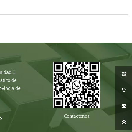
nidad 1,

strito de
ovincia de


Contáctenos
2
