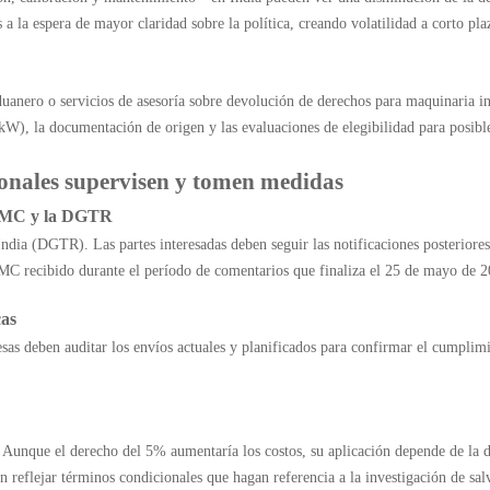
a la espera de mayor claridad sobre la política, creando volatilidad a corto pl
uanero o servicios de asesoría sobre devolución de derechos para maquinaria i
1 kW), la documentación de origen y las evaluaciones de elegibilidad para posib
sionales supervisen y tomen medidas
la OMC y la DGTR
India (DGTR). Las partes interesadas deben seguir las notificaciones posterior
MC recibido durante el período de comentarios que finaliza el 25 de mayo de 2
cas
as deben auditar los envíos actuales y planificados para confirmar el cumplimi
nque el derecho del 5% aumentaría los costos, su aplicación depende de la de
en reflejar términos condicionales que hagan referencia a la investigación de sa