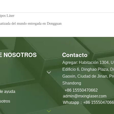
ipos Láser
tomatizada del mundo entregada en Dongguan
E NOSOTROS
Contacto
Agregar: Habitación 1304, U
Edificio 6, Dinghao Plaza, Di

Gaoxin, Ciudad de Jinan, Pr
Shandong
+86 15550470662
de ayuda
admin@mxinglaser.com
sotros
Whatapp：+86 1555047066
