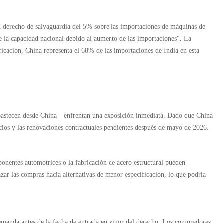
 derecho de salvaguardia del 5% sobre las importaciones de máquinas de
de la capacidad nacional debido al aumento de las importaciones". La
ficación, China representa el 68% de las importaciones de India en esta
 abastecen desde China—enfrentan una exposición inmediata. Dado que China
ecios y las renovaciones contractuales pendientes después de mayo de 2026.
ponentes automotrices o la fabricación de acero estructural pueden
zar las compras hacia alternativas de menor especificación, lo que podría
emanda antes de la fecha de entrada en vigor del derecho. Los compradores