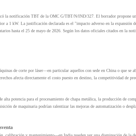
blicó la notificación TBT de la OMC G/TBT/N/IND/327. El borrador propone un
rior a 1 kW. La justificación declarada es el "impacto adverso en la expansión 
tarios hasta el 25 de mayo de 2026. Según los datos oficiales citados en la noti
máquinas de corte por láser—en particular aquellos con sede en China o que se
rechos afecta directamente el costo puesto en destino, la competitividad de pr
 de alta potencia para el procesamiento de chapa metálica, la producción de com
isición de maquinaria podrían ralentizar las mejoras de automatización o despla
osventa
ción, calibración y mantenimiento—en India pueden ver una disminución de la d