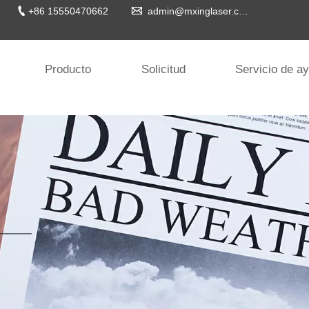


+86 15550470662
admin@mxinglaser.com
Producto
Solicitud
Servicio de a