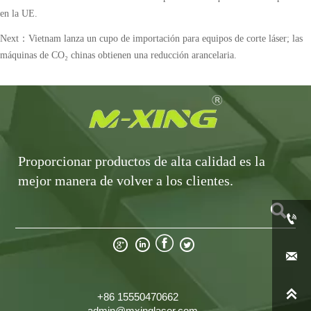
en la UE.
Next：
Vietnam lanza un cupo de importación para equipos de corte láser; las
máquinas de CO₂ chinas obtienen una reducción arancelaria.
Proporcionar productos de alta calidad es la
mejor manera de volver a los clientes.








+86 15550470662
admin@mxinglaser.com