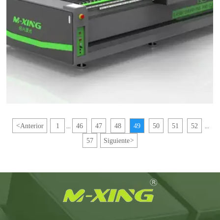
<
Anterior
1
46
47
48
49
50
51
52
...
...
57
Siguiente
>