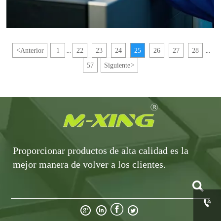
<
Anterior
1
22
23
24
25
26
27
28
...
...
57
Siguiente
>
Proporcionar productos de alta calidad es la
mejor manera de volver a los clientes.





