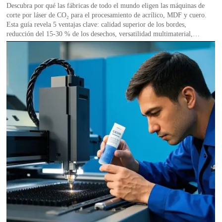
Descubra por qué las fábricas de todo el mundo eligen las máquinas de
corte por láser de CO₂ para el procesamiento de acrílico, MDF y cuero.
Esta guía revela 5 ventajas clave: calidad superior de los bordes,
reducción del 15-30 % de los desechos, versatilidad multimaterial,
producción más rápida y menores costes operativos. Descubra cómo la
tecnología láser industrial ofrece mejoras en la fabricación con una
excelente precisión, al tiempo que reduce el desperdicio de material.
Perfecto para empresas que investigan soluciones de fabricación por láser
o se preparan para comprar su primera máquina de corte y grabado por
láser CO₂. Obtenga información de expertos para tomar decisiones
informadas sobre sus necesidades de producción.