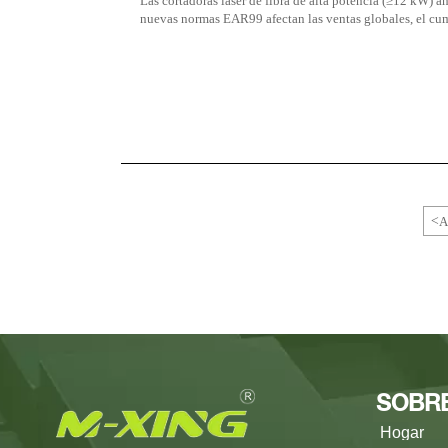
Las cortadoras láser de fibra de alta potencia (≥12 kW) a
nuevas normas EAR99 afectan las ventas globales, el cum
<
A
SOBR
Hogar