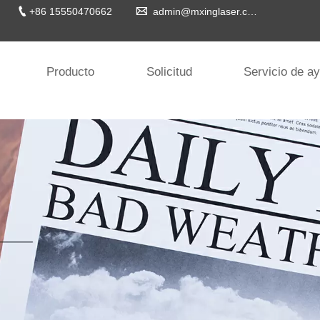


+86 15550470662
admin@mxinglaser.com
Producto
Solicitud
Servicio de a