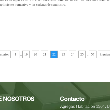
hora están sujetas a estrictos controles de exportación de EE. UU.: descubra cómo la
plimiento normativo y las cadenas de suministro.
nterior
1
19
20
21
22
23
24
25
57
Siguien
...
...
E NOSOTROS
Contacto
Agregar: Habitación 1304, U