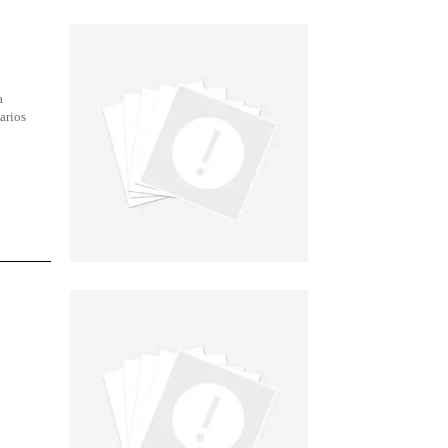
a
arios