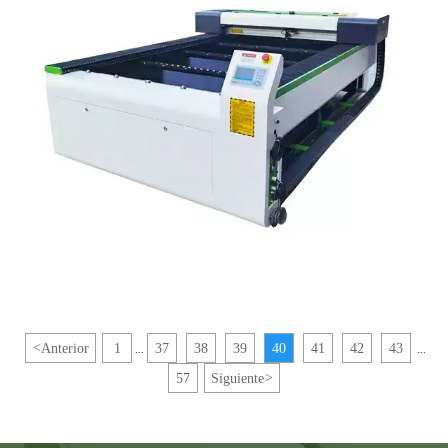
<
Anterior
1
37
38
39
40
41
42
43
...
...
57
Siguiente
>