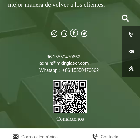
mejor manera de volver a los clientes.







+86 15550470662
admin@mxinglaser.com

Whatapp：+86 15550470662
Contáctenos


Correo electrónico
Contacto