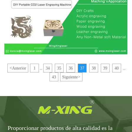
<
Anterior
1
34
35
36
37
38
39
40
...
...
43
Siguiente
>
Proporcionar productos de alta calidad es la