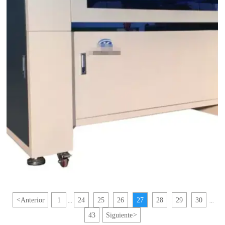
<
Anterior
1
24
25
26
27
28
29
30
...
...
43
Siguiente
>